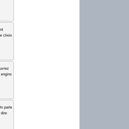
nt
le choix
ouvrez
s engins
On parle
 dire