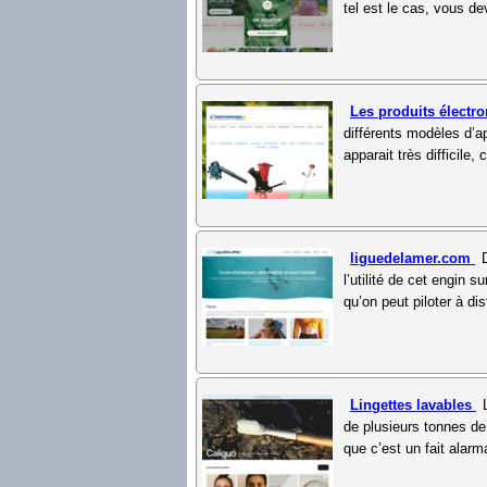
tel est le cas, vous dev
Les produits électr
différents modèles d’a
apparait très difficile
liguedelamer.com
l’utilité de cet engin
qu’on peut piloter à dis
Lingettes lavables
de plusieurs tonnes de
que c’est un fait alarm