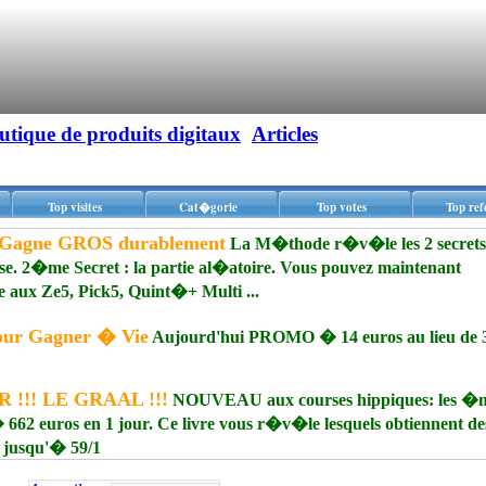
utique de produits digitaux
Articles
Top visites
Cat�gorie
Top votes
Top ref
Gagne GROS durablement
La M�thode r�v�le les 2 secrets
ase. 2�me Secret : la partie al�atoire. Vous pouvez maintenant
Ze5, Pick5, Quint�+ Multi ...
our Gagner � Vie
Aujourd'hui PROMO � 14 euros au lieu de 
 !!! LE GRAAL !!!
NOUVEAU aux courses hippiques: les �m
662 euros en 1 jour. Ce livre vous r�v�le lesquels obtiennent de
 jusqu'� 59/1