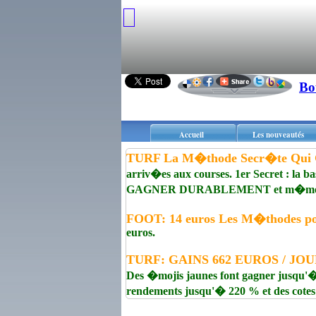
Bo
Accueil
Les nouveautés
TURF La M�thode Secr�te Qui 
arriv�es aux courses. 1er Secret : la b
GAGNER DURABLEMENT et m�me aux 
FOOT: 14 euros Les M�thodes p
euros.
TURF: GAINS 662 EUROS / JOUR
Des �mojis jaunes font gagner jusqu'� 
rendements jusqu'� 220 % et des cotes