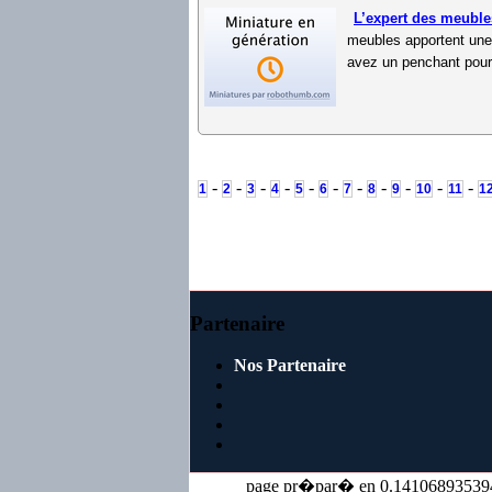
L’expert des meuble
meubles apportent une 
avez un penchant pour 
-
-
-
-
-
-
-
-
-
-
-
1
2
3
4
5
6
7
8
9
10
11
1
Partenaire
Nos Partenaire
page pr�par� en 0.14106893539