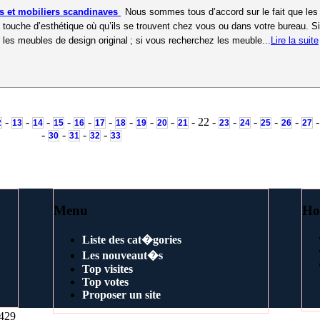
s et mobiliers scandinaves
Nous sommes tous d’accord sur le fait que les
touche d’esthétique où qu’ils se trouvent chez vous ou dans votre bureau. S
les meubles de design original ; si vous recherchez les meuble...
Lire la suite
-
-
-
-
-
-
-
-
-
- 22 -
-
-
-
-
2
13
14
15
16
17
18
19
20
21
23
24
25
26
27
-
-
-
-
30
31
32
33
Menu
Ho
Liste des cat�gories
Les nouveaut�s
Top visites
Top votes
Proposer un site
429