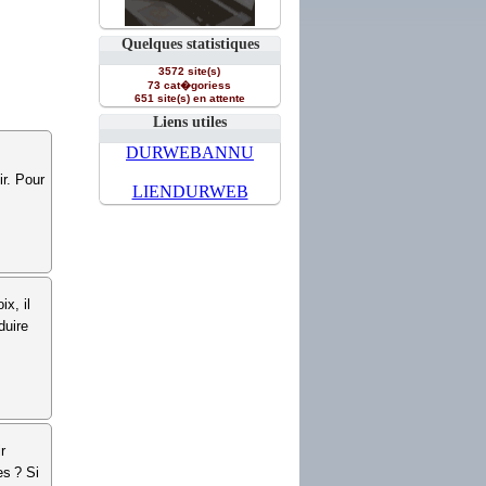
Quelques statistiques
3572 site(s)
73 cat�goriess
651 site(s) en attente
Liens utiles
DURWEBANNU
ir. Pour
LIENDURWEB
x, il
duire
r
es ? Si