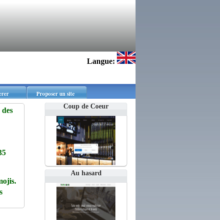
Langue:
erer
Proposer un site
Coup de Coeur
 des
35
Au hasard
ojis.
s