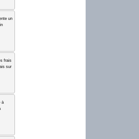
sente un
in
s frais
ais sur
e à
a