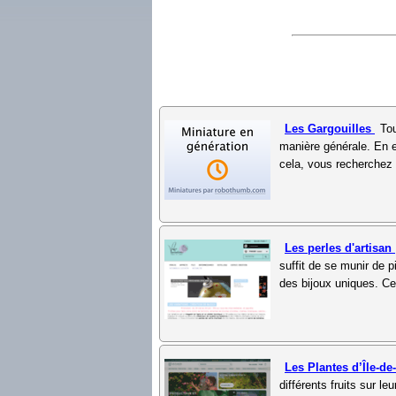
Les Gargouilles
Tou
manière générale. En ef
cela, vous recherchez u
Les perles d'artisan
suffit de se munir de 
des bijoux uniques. Ce
Les Plantes d’Île-d
différents fruits sur 