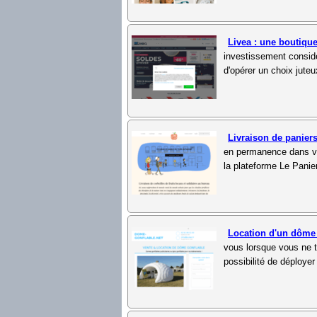
Livea : une boutique
investissement considé
d'opérer un choix jute
Livraison de paniers
en permanence dans vot
la plateforme Le Panier
Location d'un dôme
vous lorsque vous ne t
possibilité de déploye