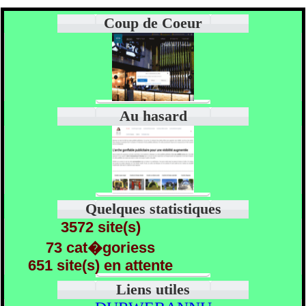
Coup de Coeur
Au hasard
Quelques statistiques
3572 site(s)
73 cat�goriess
651 site(s) en attente
Liens utiles