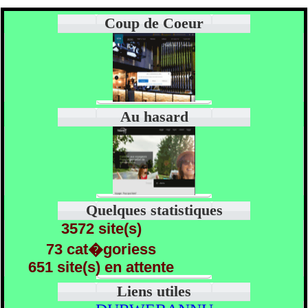
Coup de Coeur
Au hasard
Quelques statistiques
3572 site(s)
73 cat�goriess
651 site(s) en attente
Liens utiles