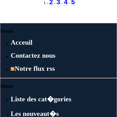
2
3
4
5
1 -
-
-
-
Home
Acceuil
Contactez nous
Notre flux rss
Menu
Liste des cat�gories
Les nouveaut�s