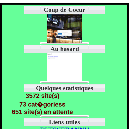
Coup de Coeur
Au hasard
Quelques statistiques
3572 site(s)
73 cat�goriess
651 site(s) en attente
Liens utiles