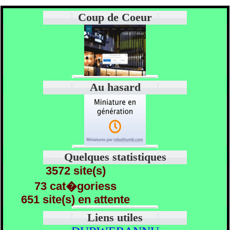
Coup de Coeur
Au hasard
Quelques statistiques
3572 site(s)
73 cat�goriess
651 site(s) en attente
Liens utiles