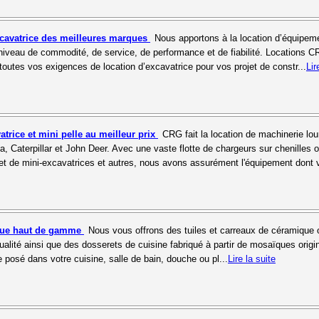
xcavatrice des meilleures marques
Nous apportons à la location d’équipem
niveau de commodité, de service, de performance et de fiabilité. Locations C
toutes vos exigences de location d’excavatrice pour vos projet de constr...
Lir
atrice et mini pelle au meilleur prix
CRG fait la location de machinerie lo
 Caterpillar et John Deer. Avec une vaste flotte de chargeurs sur chenilles o
et de mini-excavatrices et autres, nous avons assurément l'équipement dont v
que haut de gamme
Nous vous offrons des tuiles et carreaux de céramique 
ualité ainsi que des dosserets de cuisine fabriqué à partir de mosaïques origi
e posé dans votre cuisine, salle de bain, douche ou pl...
Lire la suite