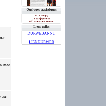
Quelques statistiques
3572 site(s)
73 cat�goriess
651 site(s) en attente
Liens utiles
DURWEBANNU
pour
LIENDURWEB
ouhaite
 vrai
t