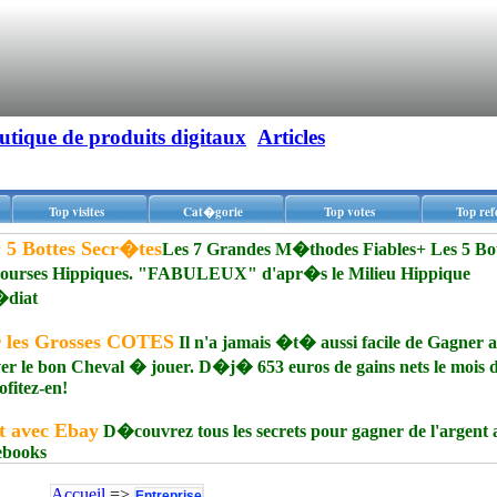
utique de produits digitaux
Articles
Top visites
Cat�gorie
Top votes
Top ref
 5 Bottes Secr�tes
Les 7 Grandes M�thodes Fiables+ Les 5 Bot
Courses Hippiques. "FABULEUX" d'apr�s le Milieu Hippique
�diat
r les Grosses COTES
Il n'a jamais �t� aussi facile de Gagner 
rouver le bon Cheval � jouer. D�j� 653 euros de gains nets le mois 
itez-en!
t avec Ebay
D�couvrez tous les secrets pour gagner de l'argent 
 ebooks
Accueil
=>
Entreprise