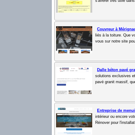
s'avérer très utile da
Couvreur à Mérigna
liés à la toiture. Que
vous sur notre site pou
Dalle béton pavé gr
solutions exclusives e
pavé granit massif, que
Entreprise de menu
intérieur ou encore vot
Rénover pour l'installa