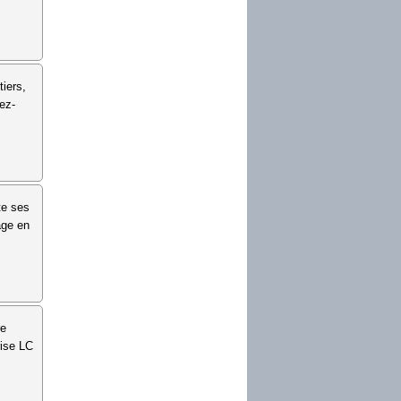
iers,
ez-
te ses
age en
re
rise LC