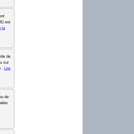
ent
RG est
e la
urde de
u sur
...
Lire
ou de
nales