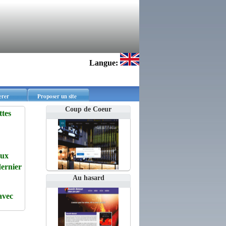
Langue:
erer
Proposer un site
Coup de Coeur
tes
aux
dernier
Au hasard
avec