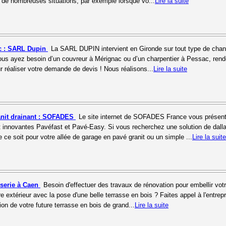
ns de nombreuses situations, par exemple lorsque vo...
Lire la suite
c : SARL Dupin
La SARL DUPIN intervient en Gironde sur tout type de chant
 vous ayez besoin d’un couvreur à Mérignac ou d’un charpentier à Pessac, rend
r réaliser votre demande de devis ! Nous réalisons...
Lire la suite
anit drainant : SOFADES
Le site internet de SOFADES France vous présen
t innovantes Pavéfast et Pavé-Easy. Si vous recherchez une solution de dall
 ce soit pour votre allée de garage en pavé granit ou un simple ...
Lire la suite
iserie à Caen
Besoin d'effectuer des travaux de rénovation pour embellir vot
re extérieur avec la pose d'une belle terrasse en bois ? Faites appel à l'entrep
tion de votre future terrasse en bois de grand...
Lire la suite