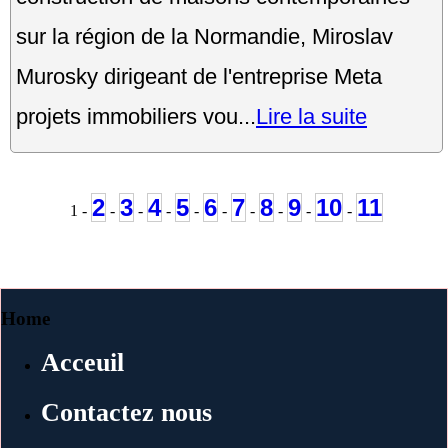
sur la région de la Normandie, Miroslav
Murosky dirigeant de l'entreprise Meta
projets immobiliers vou...
Lire la suite
2
3
4
5
6
7
8
9
10
11
1 -
-
-
-
-
-
-
-
-
-
Home
Acceuil
Contactez nous