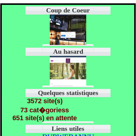
Coup de Coeur
Au hasard
Quelques statistiques
3572 site(s)
73 cat�goriess
651 site(s) en attente
Liens utiles