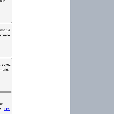
Vous
nstitué
exuelle
us soyez
 marié,
se
e...
Lire