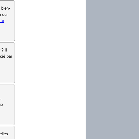
 bien-
e qui
ite
? Il
cié par
.
up
elles