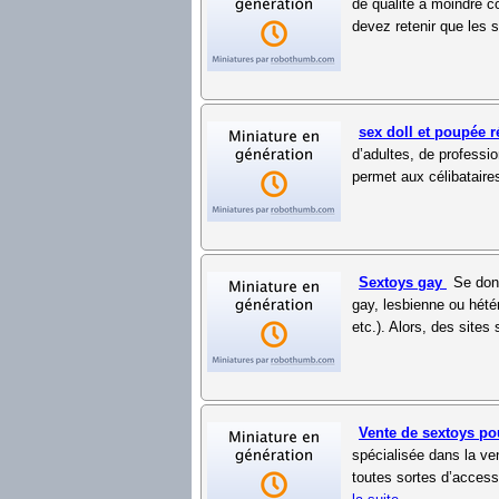
de qualité à moindre c
devez retenir que les s
sex doll et poupée r
d’adultes, de professi
permet aux célibataire
Sextoys gay
Se donn
gay, lesbienne ou hété
etc.). Alors, des sites 
Vente de sextoys p
spécialisée dans la v
toutes sortes d’accesso