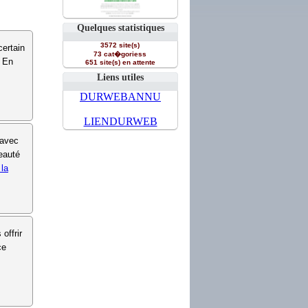
Quelques statistiques
3572 site(s)
certain
73 cat�goriess
. En
651 site(s) en attente
Liens utiles
DURWEBANNU
LIENDURWEB
 avec
eauté
 la
offrir
ce