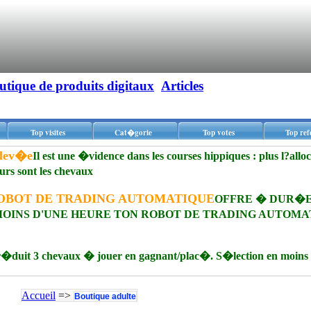
utique de produits digitaux
Articles
Top visites
Cat�gorie
Top votes
Top ref
�lev�e
Il est une �vidence dans les courses hippiques : plus l?allo
eurs sont les chevaux
OBOT DE TRADING AUTOMATIQUE
OFFRE � DUR�
 MOINS D'UNE HEURE TON ROBOT DE TRADING AUTOMA
duit 3 chevaux � jouer en gagnant/plac�. S�lection en moins 
Accueil
=>
Boutique adulte