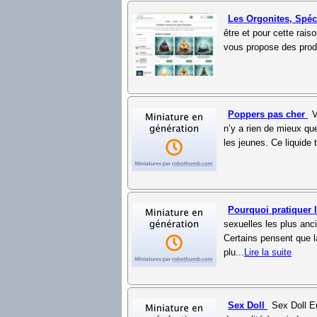
Les Orgonites, Spéc
être et pour cette rai
vous propose des produ
Poppers pas cher
V
n’y a rien de mieux que
les jeunes. Ce liquide 
Pourquoi pratiquer 
sexuelles les plus an
Certains pensent que l
plu...
Lire la suite
Sex Doll
Sex Doll E