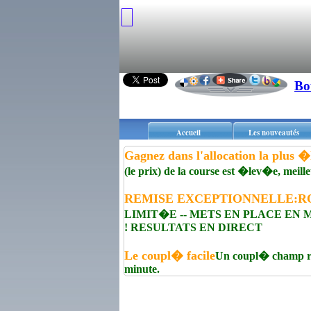
Bo
Accueil
Les nouveautés
Gagnez dans l'allocation la plus 
(le prix) de la course est �lev�e, meill
REMISE EXCEPTIONNELLE:R
LIMIT�E -- METS EN PLACE EN
! RESULTATS EN DIRECT
Le coupl� facile
Un coupl� champ r�
minute.