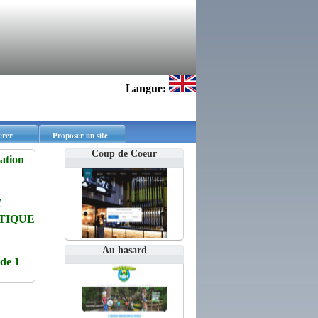
Langue:
erer
Proposer un site
Coup de Coeur
cation
E
TIQUE
Au hasard
de 1