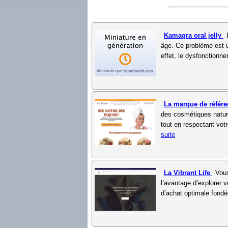
Kamagra oral jelly
âge. Ce problème est u
effet, le dysfonctionne
La marque de référ
des cosmétiques nature
tout en respectant vot
suite
La Vibrant Life
Vous
l’avantage d’explorer 
d’achat optimale fondée