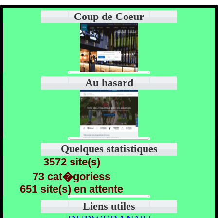
Coup de Coeur
Au hasard
Quelques statistiques
3572 site(s)
73 cat�goriess
651 site(s) en attente
Liens utiles