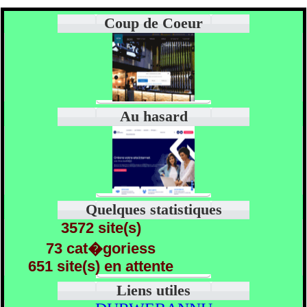
Coup de Coeur
Au hasard
Quelques statistiques
3572 site(s)
73 cat�goriess
651 site(s) en attente
Liens utiles