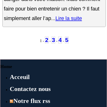
faire pour bien entretenir un chien ? Il faut
simplement aller l’ap...
Lire la suite
2
3
4
5
1 -
-
-
-
Home
Acceuil
Contactez nous
Notre flux rss