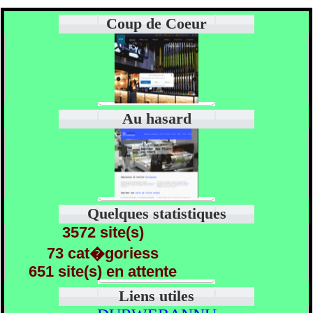
Coup de Coeur
Au hasard
Quelques statistiques
3572 site(s)
73 cat�goriess
651 site(s) en attente
Liens utiles