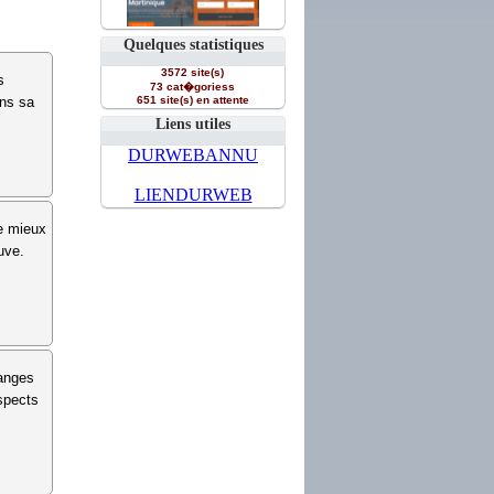
Quelques statistiques
3572 site(s)
s
73 cat�goriess
ans sa
651 site(s) en attente
Liens utiles
DURWEBANNU
LIENDURWEB
de mieux
uve.
hanges
aspects