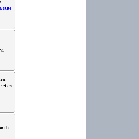
s
la suite
nt.
 une
 met en
ue de