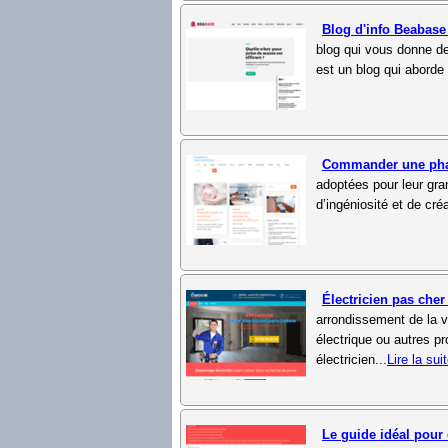
Blog d'info Beabas
blog qui vous donne de
est un blog qui aborde
Commander une pha
adoptées pour leur gra
d’ingéniosité et de cré
Électricien pas che
arrondissement de la v
électrique ou autres p
électricien...
Lire la sui
Le guide idéal pour 