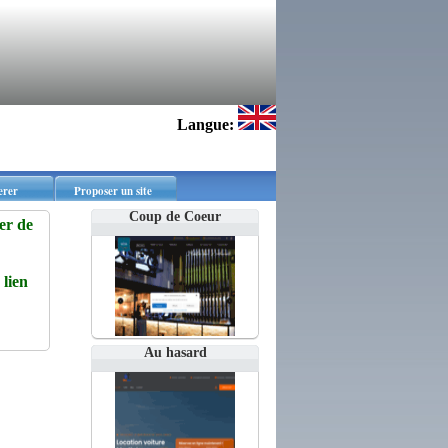
Langue:
erer
Proposer un site
Coup de Coeur
er de
lien
Au hasard