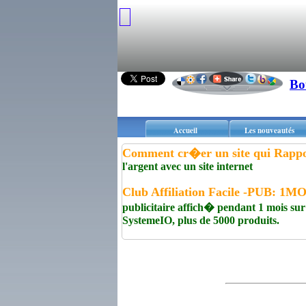
Bo
Accueil
Les nouveautés
Comment cr�er un site qui Rappo
l'argent avec un site internet
Club Affiliation Facile -PUB: 1
publicitaire affich� pendant 1 mois sur
SystemeIO, plus de 5000 produits.