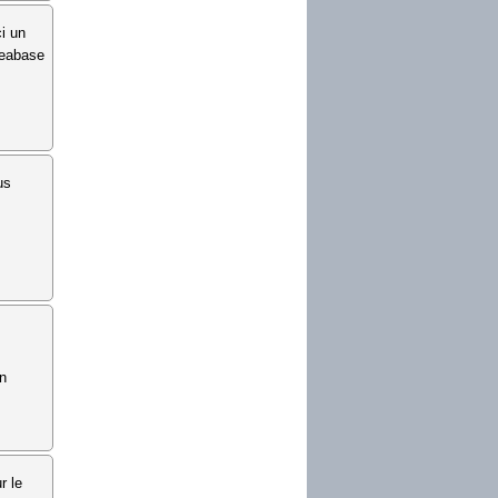
i un
Beabase
us
Un
r le