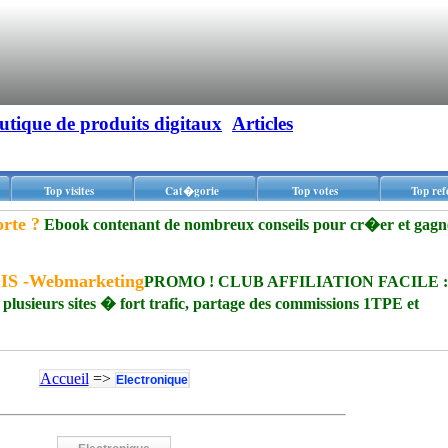
utique de produits digitaux
Articles
Top visites
Cat�gorie
Top votes
Top ref
rte ?
Ebook contenant de nombreux conseils pour cr�er et gagn
MOIS -Webmarketing
PROMO ! CLUB AFFILIATION FACILE : 
 plusieurs sites � fort trafic, partage des commissions 1TPE et
Accueil
=>
Electronique