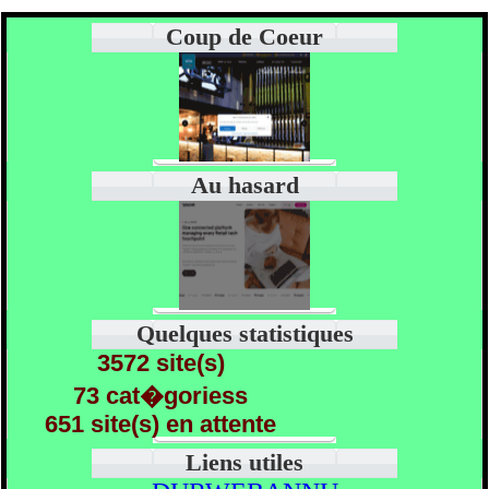
Coup de Coeur
Au hasard
Quelques statistiques
3572 site(s)
73 cat�goriess
651 site(s) en attente
Liens utiles