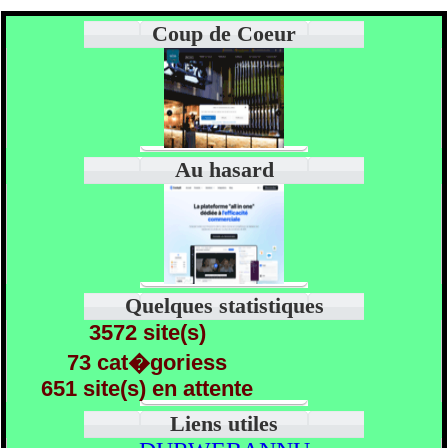
Coup de Coeur
Au hasard
Quelques statistiques
3572 site(s)
73 cat�goriess
651 site(s) en attente
Liens utiles