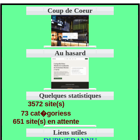
Coup de Coeur
Au hasard
Quelques statistiques
3572 site(s)
73 cat�goriess
651 site(s) en attente
Liens utiles