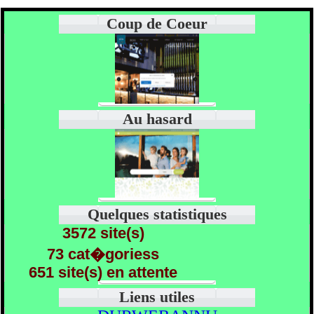
Coup de Coeur
Au hasard
Quelques statistiques
3572 site(s)
73 cat�goriess
651 site(s) en attente
Liens utiles