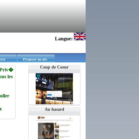
Langue:
erer
Proposer un site
Coup de Coeur
l Priv�
us les
oller
x
Au hasard