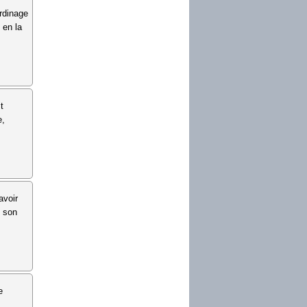
ardinage
 en la
t
e,
avoir
e son
e