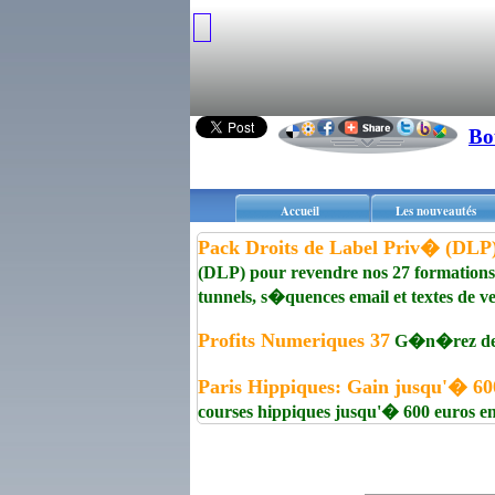
Bo
Accueil
Les nouveautés
Pack Droits de Label Priv� (DL
(DLP) pour revendre nos 27 formations
tunnels, s�quences email et textes de ve
Profits Numeriques 37
G�n�rez des r
Paris Hippiques: Gain jusqu'� 600
courses hippiques jusqu'� 600 euros en 