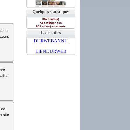
Quelques statistiques
3572 site(s)
73 cat�goriess
651 site(s) en attente
grâce
Liens utiles
ateurs
DURWEBANNU
LIENDURWEB
ore
aites
l de
n site