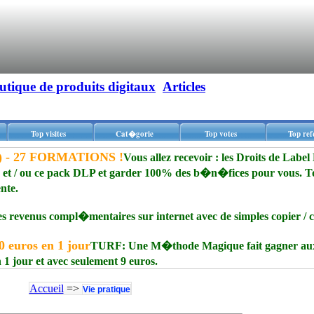
utique de produits digitaux
Articles
Top visites
Cat�gorie
Top votes
Top ref
P) - 27 FORMATIONS !
Vous allez recevoir : les Droits de Labe
 et / ou ce pack DLP et garder 100% des b�n�fices pour vous. To
nte.
evenus compl�mentaires sur internet avec de simples copier / c
 euros en 1 jour
TURF: Une M�thode Magique fait gagner au
1 jour et avec seulement 9 euros.
Accueil
=>
Vie pratique