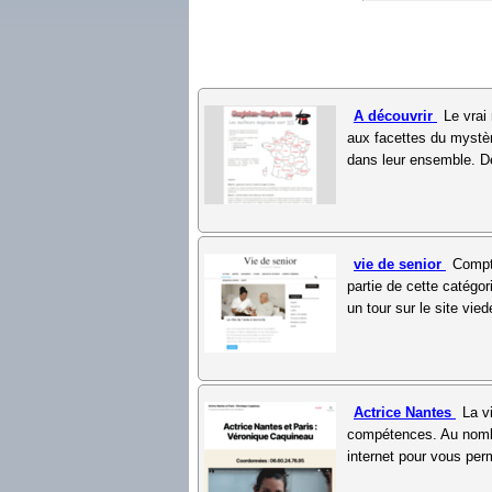
A découvrir
Le vrai
aux facettes du mystèr
dans leur ensemble. De
vie de senior
Compt
partie de cette catégo
un tour sur le site vie
Actrice Nantes
La v
compétences. Au nombr
internet pour vous perm