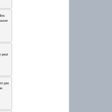
dins
rouver
e peut
est pas
ue