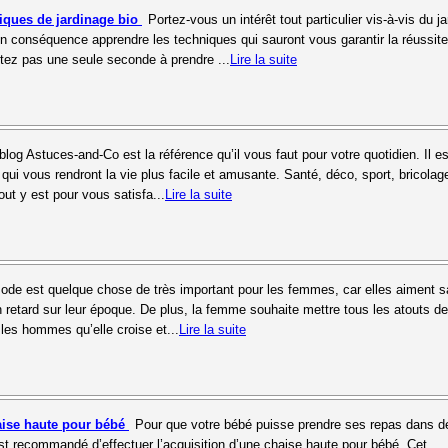
iques de jardinage bio
Portez-vous un intérêt tout particulier vis-à-vis du j
n conséquence apprendre les techniques qui sauront vous garantir la réussite
sitez pas une seule seconde à prendre ...
Lire la suite
blog Astuces-and-Co est la référence qu’il vous faut pour votre quotidien. Il es
 qui vous rendront la vie plus facile et amusante. Santé, déco, sport, bricolag
out y est pour vous satisfa...
Lire la suite
ode est quelque chose de très important pour les femmes, car elles aiment s
n retard sur leur époque. De plus, la femme souhaite mettre tous les atouts d
 les hommes qu’elle croise et...
Lire la suite
aise haute pour bébé
Pour que votre bébé puisse prendre ses repas dans d
est recommandé d’effectuer l’acquisition d’une chaise haute pour bébé. Cet