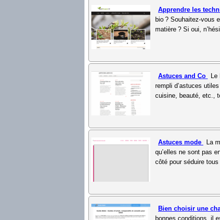
Apprendre les techn
bio ? Souhaitez-vous e
matière ? Si oui, n’hé
Astuces and Co
Le 
rempli d’astuces utiles
cuisine, beauté, etc., t
Astuces mode
La m
qu’elles ne sont pas e
côté pour séduire tous
Bien choisir une ch
bonnes conditions, il 