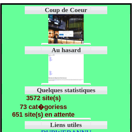
Coup de Coeur
Au hasard
Quelques statistiques
3572 site(s)
73 cat�goriess
651 site(s) en attente
Liens utiles