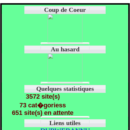
Coup de Coeur
Au hasard
Quelques statistiques
3572 site(s)
73 cat�goriess
651 site(s) en attente
Liens utiles