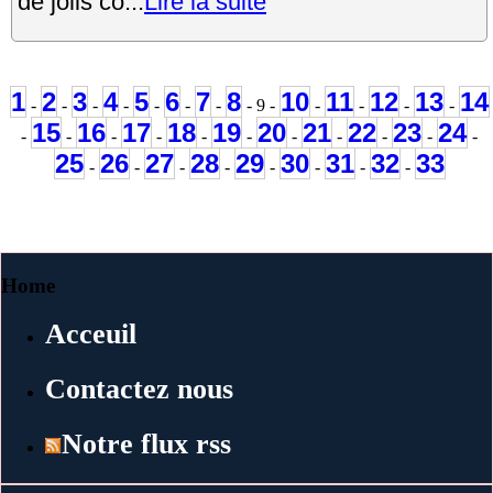
de jolis co...
Lire la suite
1
2
3
4
5
6
7
8
10
11
12
13
14
-
-
-
-
-
-
-
- 9 -
-
-
-
-
15
16
17
18
19
20
21
22
23
24
-
-
-
-
-
-
-
-
-
-
-
25
26
27
28
29
30
31
32
33
-
-
-
-
-
-
-
-
Home
Acceuil
Contactez nous
Notre flux rss