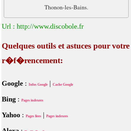
Thonon-les-Bains.
Url : http://www.discobole.fr
Quelques outils et astuces pour votre
r�f�rencement:
Google
:
|
Infos Google
Cache Google
Bing
:
Pages indexees
Yahoo
:
|
Pages liees
Pages indexees
Alexa
: