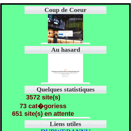
Coup de Coeur
Au hasard
Quelques statistiques
3572 site(s)
73 cat�goriess
651 site(s) en attente
Liens utiles