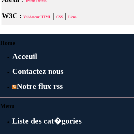
Traffic Details
W3C
:
|
|
Validateur HTML
CSS
Liens
Home
Acceuil
Contactez nous
Notre flux rss
Menu
Liste des cat�gories