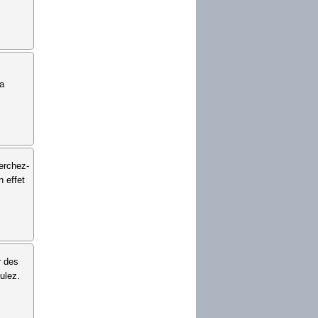
la
erchez-
n effet
r des
ulez.