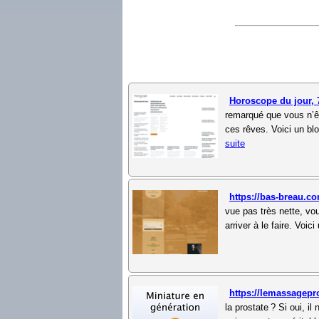
Horoscope du jour, 
remarqué que vous n’êt
ces rêves. Voici un blo
suite
https://bas-breau.c
vue pas très nette, vo
arriver à le faire. Voi
https://lemassagepr
la prostate ? Si oui, i