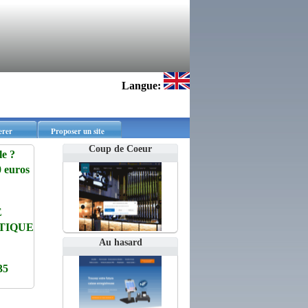
Langue:
erer
Proposer un site
Coup de Coeur
e ?
 euros
E
TIQUE
Au hasard
35