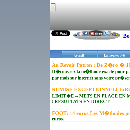
Bo
Accueil
Les nouveautés
Au Revoir Patron : De Z�ro � 1
D�couvrez la m�thode exacte pour par
par mois sur internet sans votre pr�se
REMISE EXCEPTIONNELLE:R
LIMIT�E -- METS EN PLACE EN
! RESULTATS EN DIRECT
FOOT: 14 euros Les M�thodes p
euros.