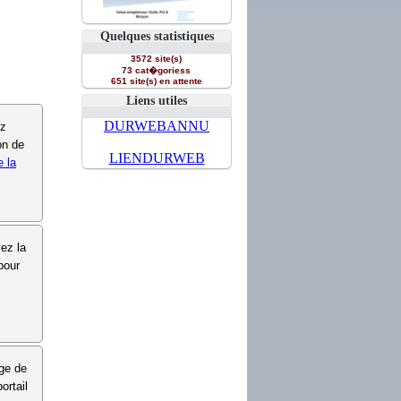
Quelques statistiques
3572 site(s)
73 cat�goriess
651 site(s) en attente
Liens utiles
DURWEBANNU
ez
on de
LIENDURWEB
e la
vez la
pour
age de
ortail