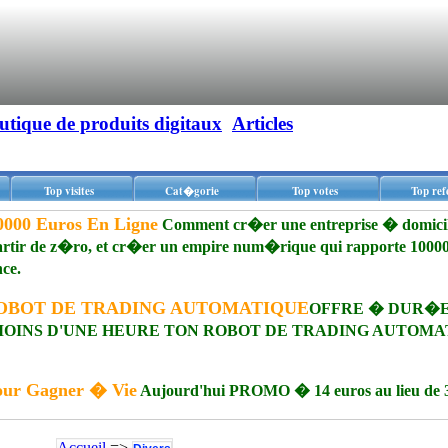
utique de produits digitaux
Articles
Top visites
Cat�gorie
Top votes
Top ref
0000 Euros En Ligne
Comment cr�er une entreprise � domicil
tir de z�ro, et cr�er un empire num�rique qui rapporte 10000
nce.
OBOT DE TRADING AUTOMATIQUE
OFFRE � DUR�
 MOINS D'UNE HEURE TON ROBOT DE TRADING AUTOMA
our Gagner � Vie
Aujourd'hui PROMO � 14 euros au lieu de 
Accueil
=>