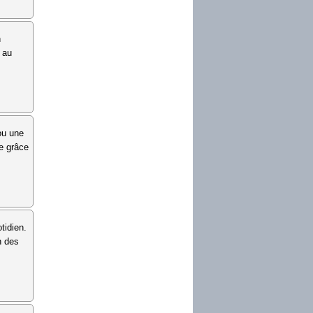
n
e au
ou une
ée grâce
tidien.
n des