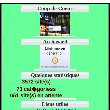
Coup de Coeur
Au hasard
Quelques statistiques
3572 site(s)
73 cat�goriess
651 site(s) en attente
Liens utiles