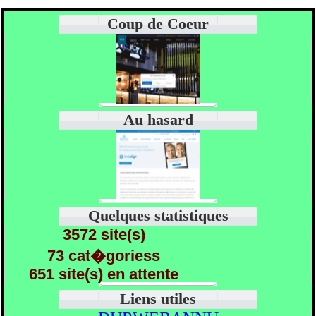
Coup de Coeur
Au hasard
Quelques statistiques
3572 site(s)
73 cat�goriess
651 site(s) en attente
Liens utiles