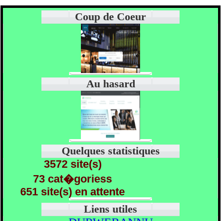
Coup de Coeur
Au hasard
Quelques statistiques
3572 site(s)
73 cat�goriess
651 site(s) en attente
Liens utiles