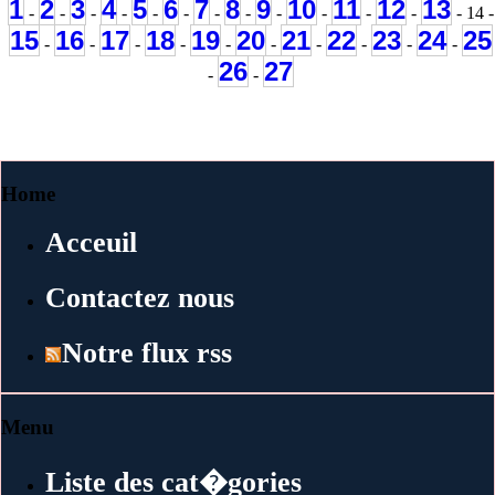
1
2
3
4
5
6
7
8
9
10
11
12
13
-
-
-
-
-
-
-
-
-
-
-
-
- 14 -
15
16
17
18
19
20
21
22
23
24
25
-
-
-
-
-
-
-
-
-
-
26
27
-
-
Home
Acceuil
Contactez nous
Notre flux rss
Menu
Liste des cat�gories