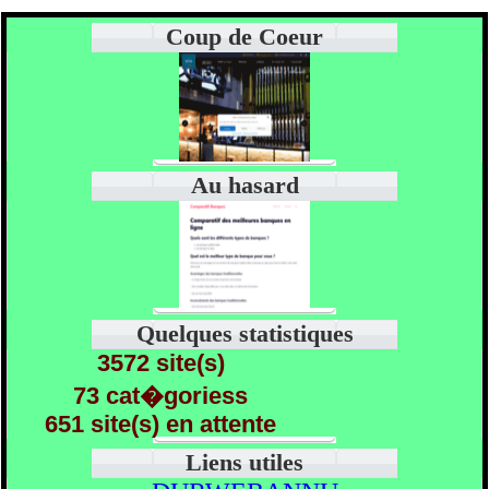
Coup de Coeur
Au hasard
Quelques statistiques
3572 site(s)
73 cat�goriess
651 site(s) en attente
Liens utiles