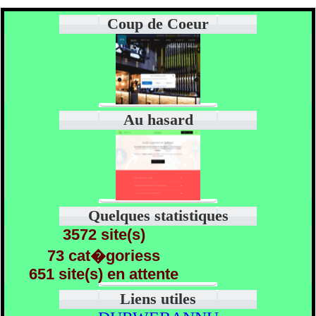
Coup de Coeur
Au hasard
Quelques statistiques
3572 site(s)
73 cat�goriess
651 site(s) en attente
Liens utiles