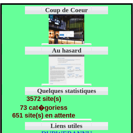
Coup de Coeur
Au hasard
Quelques statistiques
3572 site(s)
73 cat�goriess
651 site(s) en attente
Liens utiles