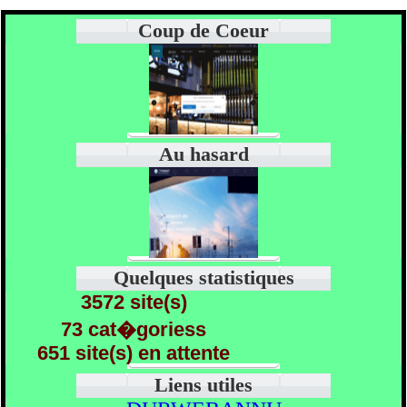
Coup de Coeur
Au hasard
Quelques statistiques
3572 site(s)
73 cat�goriess
651 site(s) en attente
Liens utiles