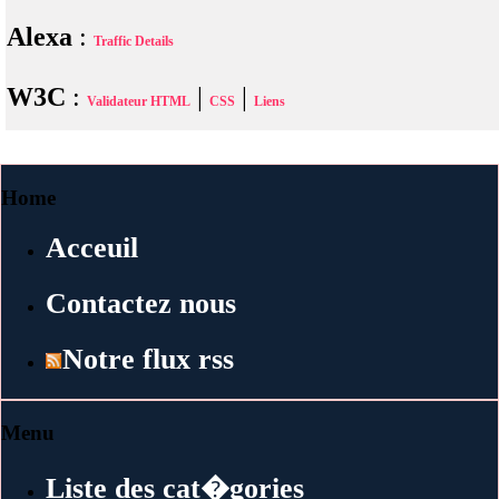
Alexa
:
Traffic Details
W3C
:
|
|
Validateur HTML
CSS
Liens
Home
Acceuil
Contactez nous
Notre flux rss
Menu
Liste des cat�gories