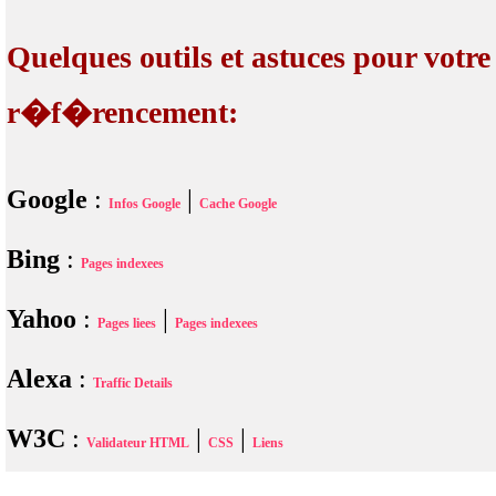
Quelques outils et astuces pour votre
r�f�rencement:
Google
:
|
Infos Google
Cache Google
Bing
:
Pages indexees
Yahoo
:
|
Pages liees
Pages indexees
Alexa
:
Traffic Details
W3C
:
|
|
Validateur HTML
CSS
Liens