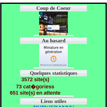
Coup de Coeur
Au hasard
Quelques statistiques
3572 site(s)
73 cat�goriess
651 site(s) en attente
Liens utiles