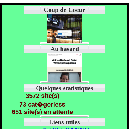
Coup de Coeur
Au hasard
Quelques statistiques
3572 site(s)
73 cat�goriess
651 site(s) en attente
Liens utiles