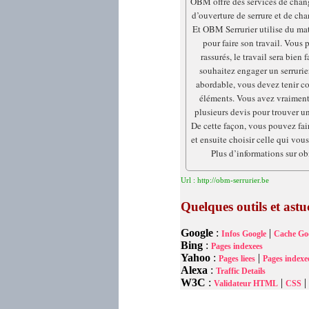
OBM offre des services de chan
d’ouverture de serrure et de ch
Et OBM Serrurier utilise du mat
pour faire son travail. Vous
rassurés, le travail sera bien 
souhaitez engager un serrurie
abordable, vous devez tenir c
éléments. Vous avez vraiment
plusieurs devis pour trouver un 
De cette façon, vous pouvez fa
et ensuite choisir celle qui vou
Plus d’informations sur ob
Url : http://obm-serrurier.be
Quelques outils et as
Google
:
|
Infos Google
Cache Go
Bing
:
Pages indexees
Yahoo
:
|
Pages liees
Pages indexe
Alexa
:
Traffic Details
W3C
:
|
|
Validateur HTML
CSS