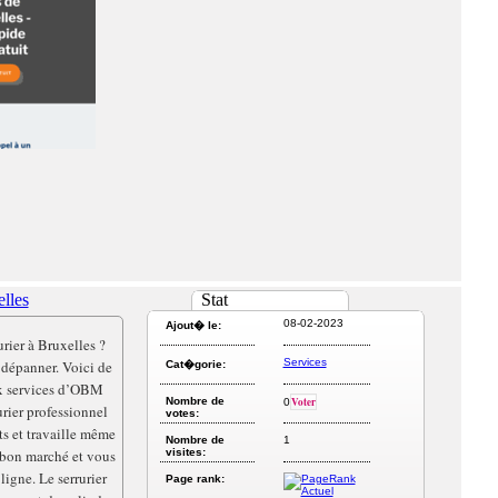
elles
Stat
08-02-2023
Ajout� le:
urier à Bruxelles ?
Services
 dépanner. Voici de
Cat�gorie:
ux services d’OBM
Nombre de
Voter
0
rurier professionnel
votes:
ts et travaille même
Nombre de
1
n bon marché et vous
visites:
igne. Le serrurier
Page rank: