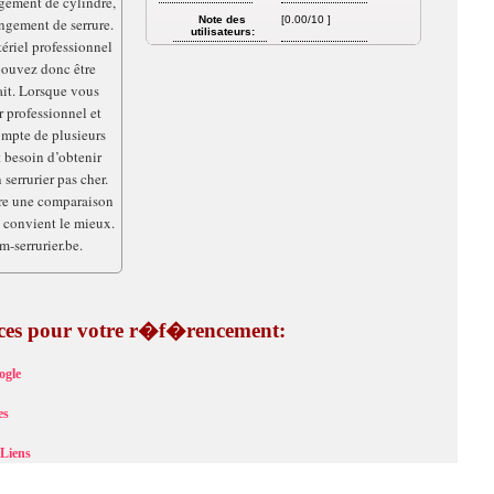
gement de cylindre,
Note des
[0.00/10 ]
angement de serrure.
utilisateurs:
ériel professionnel
 pouvez donc être
fait. Lorsque vous
r professionnel et
ompte de plusieurs
 besoin d’obtenir
serrurier pas cher.
ire une comparaison
s convient le mieux.
m-serrurier.be.
tuces pour votre r�f�rencement:
ogle
es
Liens