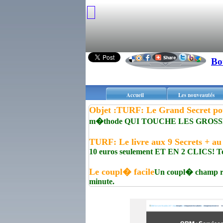
Bo
Accueil
Les nouveautés
Objet :TURF: Le Grand Secret p
m�thode QUI TOUCHE LES GROSS
TURF: Le livre aux 9 Secrets + a
10 euros seulement ET EN 2 CLICS! Tout
Le coupl� facile
Un coupl� champ r�
minute.