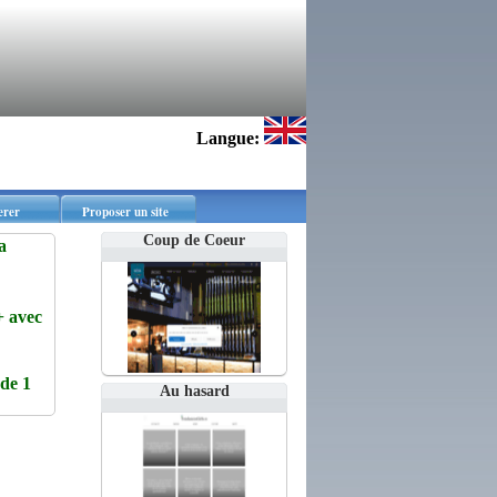
Langue:
erer
Proposer un site
Coup de Coeur
a
 avec
de 1
Au hasard