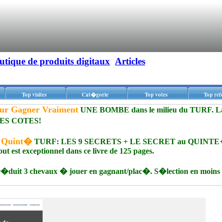
utique de produits digitaux
Articles
Top visites
Cat�gorie
Top votes
Top ref
our Gagner Vraiment
UNE BOMBE dans le milieu du TURF. L
ES COTES!
u Quint�
TURF: LES 9 SECRETS + LE SECRET au QUINTE+
 est exceptionnel dans ce livre de 125 pages.
duit 3 chevaux � jouer en gagnant/plac�. S�lection en moins 