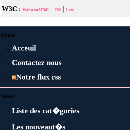
W3C
:
|
|
Validateur HTML
CSS
Liens
Home
Acceuil
Contactez nous
Notre flux rss
Menu
Liste des cat�gories
Les nouveaut�s