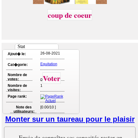
coup de coeur
Stat
26-08-2021
Ajout� le:
Equitation
Cat�gorie:
Nombre de
Voter
votes:
0
Nombre de
1
visites:
Page rank:
Note des
[0.00/10 ]
utilisateurs:
Monter sur un taureau pour le plaisir
Envie de connaître ses capacités rester en