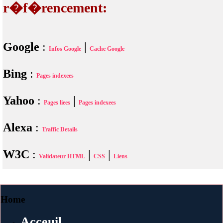
r�f�rencement:
Google
:
|
Infos Google
Cache Google
Bing
:
Pages indexees
Yahoo
:
|
Pages liees
Pages indexees
Alexa
:
Traffic Details
W3C
:
|
|
Validateur HTML
CSS
Liens
Home
Acceuil