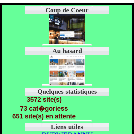
Coup de Coeur
Au hasard
Quelques statistiques
3572 site(s)
73 cat�goriess
651 site(s) en attente
Liens utiles