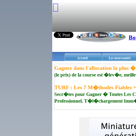
Bo
Accueil
Les nouveautés
Gagnez dans l'allocation la plus 
(le prix) de la course est �lev�e, meill
TURF : Les 7 M�thodes Fiables +
Secr�tes pour Gagner � Toutes Les 
Professionnel. T�l�chargement Imm