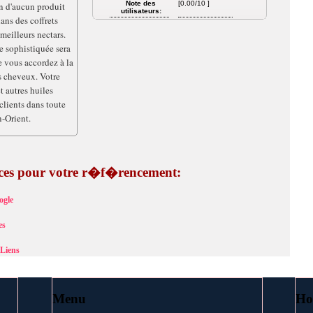
Note des
[0.00/10 ]
n d'aucun produit
utilisateurs:
ans des coffrets
meilleurs nectars.
e sophistiquée sera
e vous accordez à la
rs cheveux. Votre
t autres huiles
clients dans toute
-Orient.
tuces pour votre r�f�rencement:
ogle
es
Liens
Menu
Ho