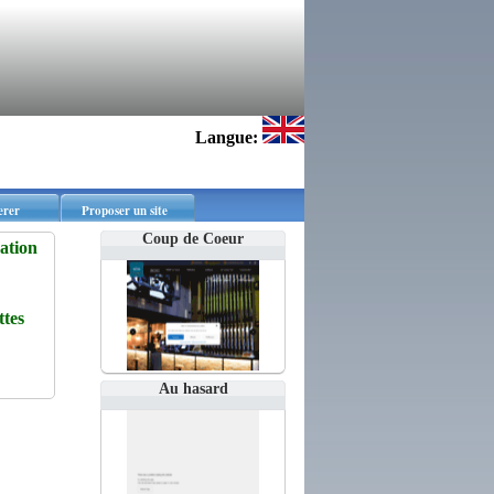
Langue:
erer
Proposer un site
Coup de Coeur
cation
tes
Au hasard