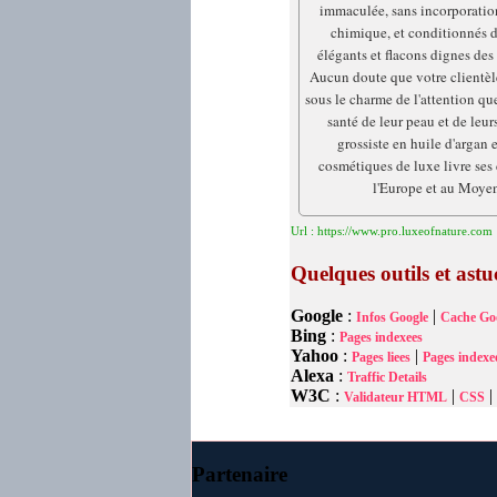
immaculée, sans incorporatio
chimique, et conditionnés d
élégants et flacons dignes des 
Aucun doute que votre clientèl
sous le charme de l'attention qu
santé de leur peau et de leu
grossiste en huile d'argan e
cosmétiques de luxe livre ses 
l'Europe et au Moyen
Url : https://www.pro.luxeofnature.com
Quelques outils et as
Google
:
|
Infos Google
Cache Go
Bing
:
Pages indexees
Yahoo
:
|
Pages liees
Pages indexe
Alexa
:
Traffic Details
W3C
:
|
|
Validateur HTML
CSS
Partenaire