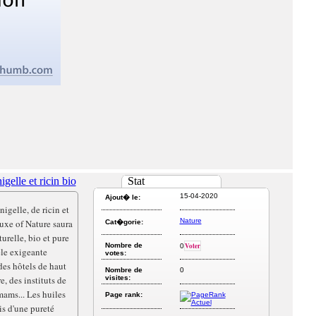
igelle et ricin bio
Stat
15-04-2020
Ajout� le:
nigelle, de ricin et
Nature
Luxe of Nature saura
Cat�gorie:
relle, bio et pure
Nombre de
Voter
0
èle exigeante
votes:
des hôtels de haut
Nombre de
0
e, des instituts de
visites:
ams... Les huiles
Page rank:
is d'une pureté