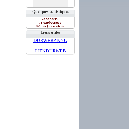
Quelques statistiques
3572 site(s)
73 cat�goriess
651 site(s) en attente
Liens utiles
DURWEBANNU
LIENDURWEB