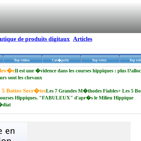
utique de produits digitaux
Articles
Top visites
Cat�gorie
Top votes
Top ref
�lev�e
Il est une �vidence dans les courses hippiques : plus l?allo
eurs sont les chevaux
 5 Bottes Secr�tes
Les 7 Grandes M�thodes Fiables+ Les 5 Bot
Courses Hippiques. "FABULEUX" d'apr�s le Milieu Hippique
�diat