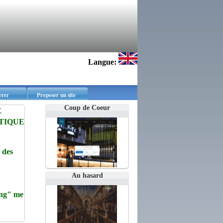
Langue:
erer
Proposer un site
Coup de Coeur
E
TIQUE
 des
Au hasard
ng" me