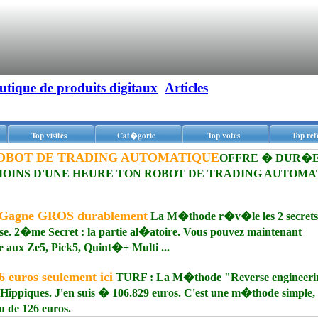
utique de produits digitaux
Articles
Top visites
Cat�gorie
Top votes
Top ref
OBOT DE TRADING AUTOMATIQUE
OFFRE � DUR�
 MOINS D'UNE HEURE TON ROBOT DE TRADING AUTOMA
Gagne GROS durablement
La M�thode r�v�le les 2 secrets
ase. 2�me Secret : la partie al�atoire. Vous pouvez maintenant
Ze5, Pick5, Quint�+ Multi ...
euros seulement ici
TURF : La M�thode "Reverse engineeri
 Hippiques. J'en suis � 106.829 euros. C'est une m�thode simple,
u de 126 euros.