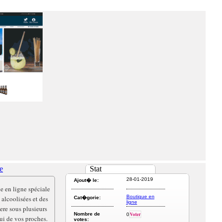
e
Stat
28-01-2019
Ajout� le:
e en ligne spéciale
Boutique en
alcoolisées et des
Cat�gorie:
ligne
iere sous plusieurs
Nombre de
Voter
0
lui de vos proches.
votes: