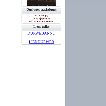
Quelques statistiques
3572 site(s)
73 cat�goriess
651 site(s) en attente
Liens utiles
DURWEBANNU
LIENDURWEB