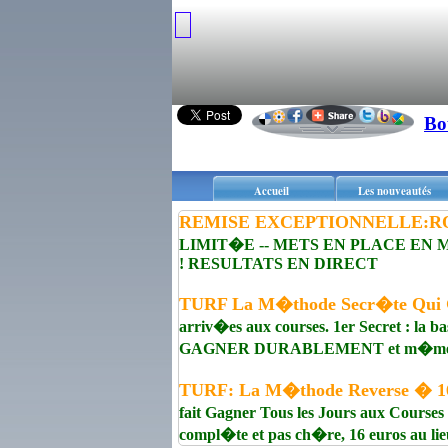
Bo
Accueil
Les nouveautés
REMISE EXCEPTIONNELLE:R
LIMIT�E -- METS EN PLACE EN
! RESULTATS EN DIRECT
TURF La M�thode Secr�te Qui 
arriv�es aux courses. 1er Secret : la b
GAGNER DURABLEMENT et m�me aux 
TURF: La M�thode Reverse � 16 
fait Gagner Tous les Jours aux Courses
compl�te et pas ch�re, 16 euros au lie