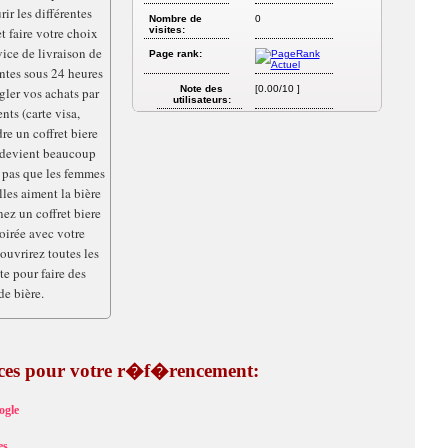
ir les différentes
Nombre de
0
t faire votre choix
visites:
ice de livraison de
Page rank:
entes sous 24 heures
Note des
[0.00/10 ]
ler vos achats par
utilisateurs:
ts (carte visa,
re un coffret biere
 devient beaucoup
 pas que les femmes
lles aiment la bière
ez un coffret biere
oirée avec votre
ouvrirez toutes les
ite pour faire des
e bière.
tuces pour votre r�f�rencement:
ogle
es