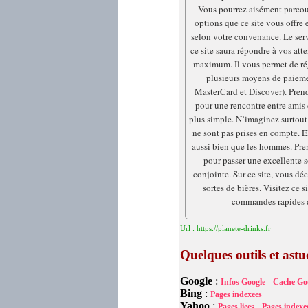
Vous pourrez aisément parcour
options que ce site vous offre e
selon votre convenance. Le serv
ce site saura répondre à vos att
maximum. Il vous permet de rég
plusieurs moyens de paiemen
MasterCard et Discover). Prend
pour une rencontre entre amis
plus simple. N’imaginez surtout
ne sont pas prises en compte. E
aussi bien que les hommes. Pren
pour passer une excellente s
conjointe. Sur ce site, vous déc
sortes de bières. Visitez ce s
commandes rapides d
Url : https://planete-drinks.fr
Quelques outils et as
Google
:
|
Infos Google
Cache Go
Bing
:
Pages indexees
Yahoo
:
|
Pages liees
Pages indexe