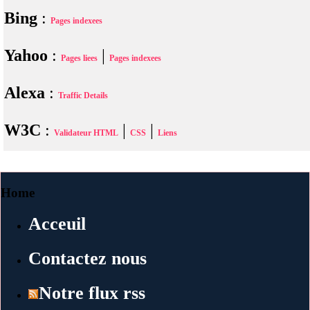
Bing
:
Pages indexees
Yahoo
:
|
Pages liees
Pages indexees
Alexa
:
Traffic Details
W3C
:
|
|
Validateur HTML
CSS
Liens
Home
Acceuil
Contactez nous
Notre flux rss