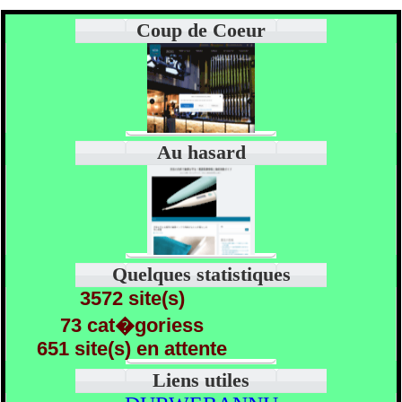
Coup de Coeur
Au hasard
Quelques statistiques
3572 site(s)
73 cat�goriess
651 site(s) en attente
Liens utiles