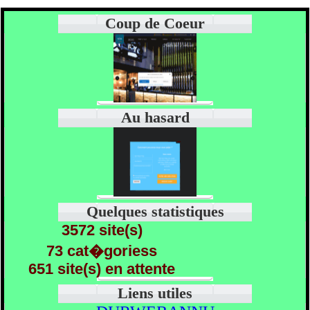
Coup de Coeur
Au hasard
Quelques statistiques
3572 site(s)
73 cat�goriess
651 site(s) en attente
Liens utiles