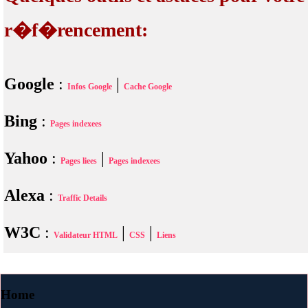
r�f�rencement:
Google
:
|
Infos Google
Cache Google
Bing
:
Pages indexees
Yahoo
:
|
Pages liees
Pages indexees
Alexa
:
Traffic Details
W3C
:
|
|
Validateur HTML
CSS
Liens
Home