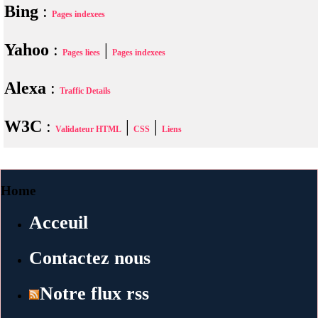
Bing
:
Pages indexees
Yahoo
:
|
Pages liees
Pages indexees
Alexa
:
Traffic Details
W3C
:
|
|
Validateur HTML
CSS
Liens
Home
Acceuil
Contactez nous
Notre flux rss