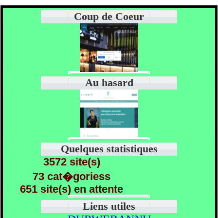
Coup de Coeur
Au hasard
Quelques statistiques
3572 site(s)
73 cat�goriess
651 site(s) en attente
Liens utiles