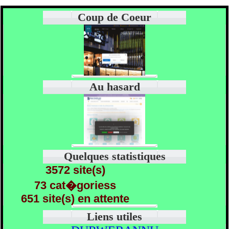
Coup de Coeur
Au hasard
Quelques statistiques
3572 site(s)
73 cat�goriess
651 site(s) en attente
Liens utiles