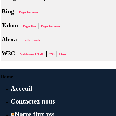
Bing
:
Pages indexees
Yahoo
:
|
Pages liees
Pages indexees
Alexa
:
Traffic Details
W3C
:
|
|
Validateur HTML
CSS
Liens
Home
Acceuil
Contactez nous
Notre flux rss