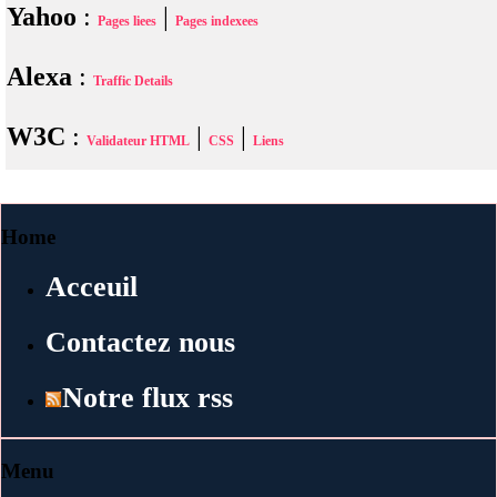
Yahoo
:
|
Pages liees
Pages indexees
Alexa
:
Traffic Details
W3C
:
|
|
Validateur HTML
CSS
Liens
Home
Acceuil
Contactez nous
Notre flux rss
Menu