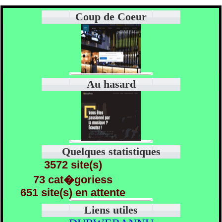
Coup de Coeur
Au hasard
Quelques statistiques
3572 site(s)
73 cat�goriess
651 site(s) en attente
Liens utiles