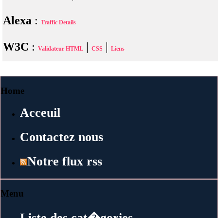
Alexa
:
Traffic Details
W3C
:
|
|
Validateur HTML
CSS
Liens
Home
Acceuil
Contactez nous
Notre flux rss
Menu
Liste des cat�gories