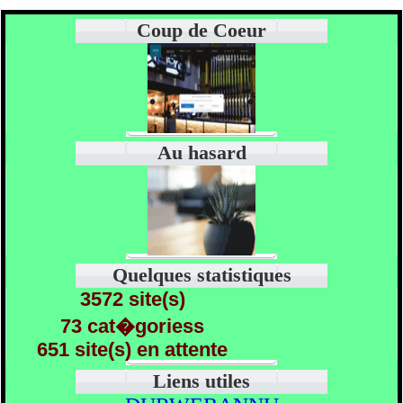
Coup de Coeur
Au hasard
Quelques statistiques
3572 site(s)
73 cat�goriess
651 site(s) en attente
Liens utiles