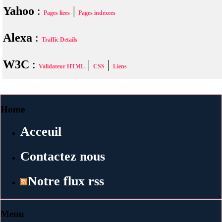
Yahoo
:
|
Pages liees
Pages indexees
Alexa
:
Traffic Details
W3C
:
|
|
Validateur HTML
CSS
Liens
Home
Acceuil
Contactez nous
Notre flux rss
Menu