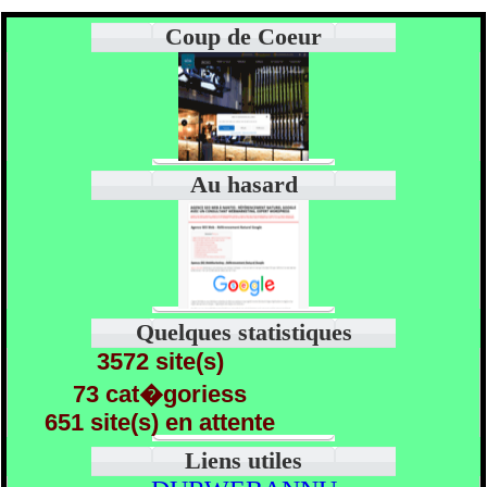
Coup de Coeur
Au hasard
Quelques statistiques
3572 site(s)
73 cat�goriess
651 site(s) en attente
Liens utiles