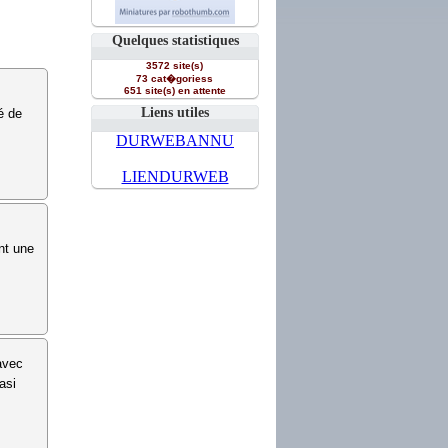
Quelques statistiques
3572 site(s)
73 cat�goriess
651 site(s) en attente
Liens utiles
é de
DURWEBANNU
LIENDURWEB
nt une
 avec
asi