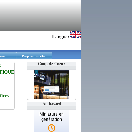
Langue:
erer
Proposer un site
Coup de Coeur
E
TIQUE
ices
Au hasard