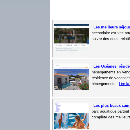
Les meilleurs séjou
secondaire est vite att
suivre des cours relat
Les Océanes, résid
hébergements en Vendé
résidence de vacances 
hébergements...
Lire la
Les plus beaux cam
parc aquatique partout 
complète des meilleurs