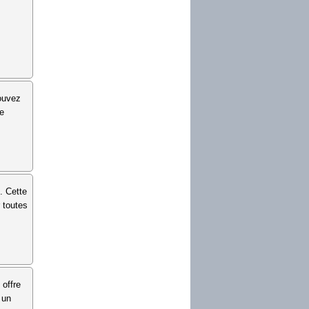
s
pouvez
ne
. Cette
 toutes
 offre
 un