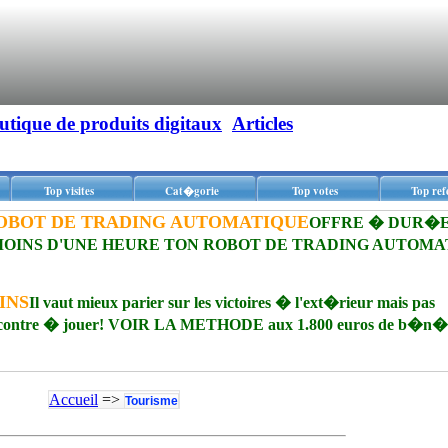
utique de produits digitaux
Articles
Top visites
Cat�gorie
Top votes
Top ref
OBOT DE TRADING AUTOMATIQUE
OFFRE � DUR�
 MOINS D'UNE HEURE TON ROBOT DE TRADING AUTOMA
INS
Il vaut mieux parier sur les victoires � l'ext�rieur mais pas
 rencontre � jouer! VOIR LA METHODE aux 1.800 euros de b�n�f
Accueil
=>
Tourisme