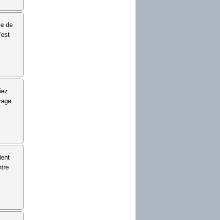
ie de
’est
iez
yage.
lent
ntre