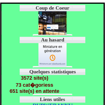
Coup de Coeur
Au hasard
Quelques statistiques
3572 site(s)
73 cat�goriess
651 site(s) en attente
Liens utiles