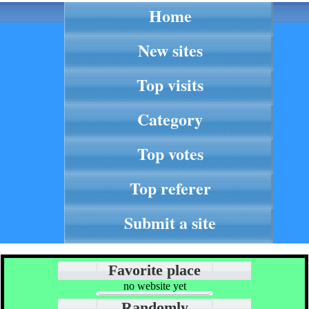
Home
New sites
Top visits
Category
Top votes
Top referer
Submit a site
Favorite place
no website yet
Randomly