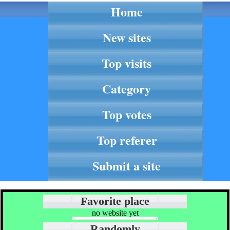
Home
New sites
Top visits
Category
Top votes
Top referer
Submit a site
Favorite place
no website yet
Randomly