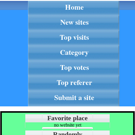
Home
New sites
Top visits
Category
Top votes
Top referer
Submit a site
Favorite place
no website yet
Randomly