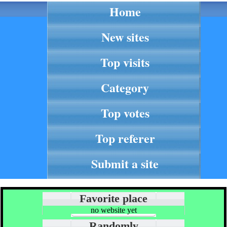
Home
New sites
Top visits
Category
Top votes
Top referer
Submit a site
Favorite place
no website yet
Randomly