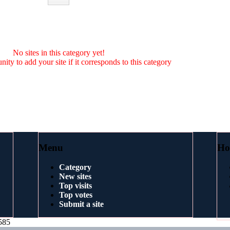
No sites in this category yet!
nity to add your site if it corresponds to this category
Menu
Ho
Category
New sites
Top visits
Top votes
Submit a site
585