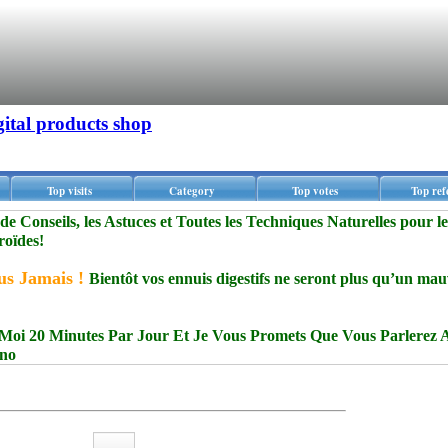
gital products shop
Top visits
Category
Top votes
Top ref
de Conseils, les Astuces et Toutes les Techniques Naturelles pour le
roïdes!
us Jamais !
Bientôt vos ennuis digestifs ne seront plus qu’un mau
oi 20 Minutes Par Jour Et Je Vous Promets Que Vous Parlerez A
ono