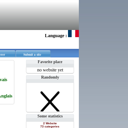
Language :
erer
Submit a site
Favorite place
no website yet
Randomly
vais
nglais
Some statistics
2 Website
73 categories