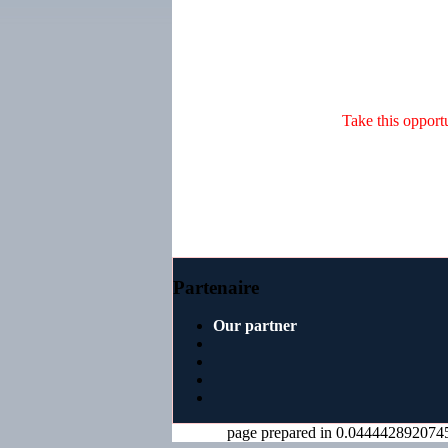
Take this opportu
Partenaire
Our partner
page prepared in 0.044442892074