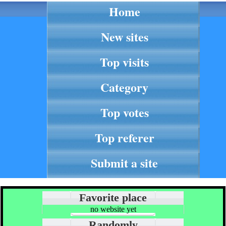
Home
New sites
Top visits
Category
Top votes
Top referer
Submit a site
Favorite place
no website yet
Randomly